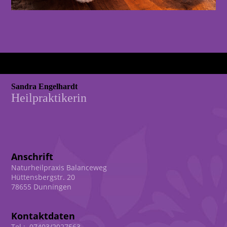
Sandra Engelhardt
Heilpraktikerin
Anschrift
Naturheilpraxis Balanceweg
Hüttensbergstr. 20
78655 Dunningen
Kontaktdaten
Tel.: 07403/2027563